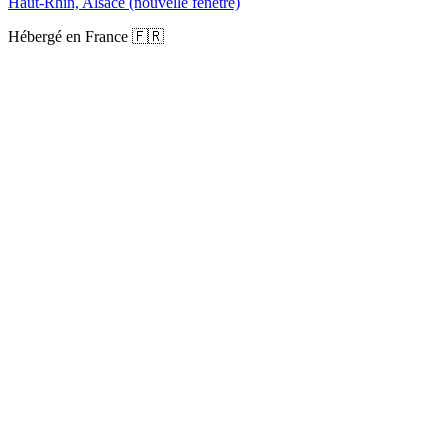
Haut-Rhin, Alsace
(nouvelle fenêtre)
Hébergé en France 🇫🇷