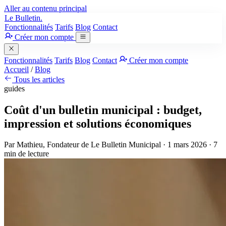
Aller au contenu principal
Le Bulletin.
Fonctionnalités
Tarifs
Blog
Contact
Créer mon compte
Fonctionnalités
Tarifs
Blog
Contact
Créer mon compte
Accueil
/
Blog
Tous les articles
guides
Coût d'un bulletin municipal : budget,
impression et solutions économiques
Par
Mathieu
, Fondateur de Le Bulletin Municipal
·
1 mars 2026
· 7
min de lecture