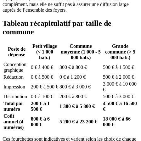
complément, mais elle ne suffit pas à assurer une diffusion large
auprès de l’ensemble des foyers.
Tableau récapitulatif par taille de
commune
Petit village
Commune
Grande
Poste de
(< 1 000
moyenne (1 000 - 5
commune (> 5
dépense
hab.)
000 hab.)
000 hab.)
Conception
0 € à 400 €
300 € à 800 €
500 € à 1 500 €
graphique
Rédaction
0 € à 500 €
0 € à 1 200 €
500 € à 2 000 €
3 000 € à 10 000
Impression
200 € à 500 €
800 € à 3 000 €
€
Distribution
0 € à 100 €
200 € à 800 €
500 € à 3 000 €
Total par
200 € à 1
4 500 € à 16 500
1 300 € à 5 800 €
numéro
500 €
€
Coût
800 € à 6
18 000 € à 66
annuel (4
5 200 € à 23 200 €
000 €
000 €
numéros)
Ces fourchettes sont indicatives et varient selon les choix de chaque