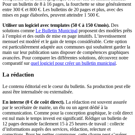
Pour un bulletin de 8 à 16 pages, la fourchette se situe généralement
entre 300 € et 800 €. Les bulletins de 20 pages et plus, avec des
mises en page élaborées, peuvent atteindre 1 500 €.
Utiliser un logiciel avec templates (50 € à 150 €/mois).
Des
solutions comme
Le Bulletin Municipal
proposent des modèles prêts
à l’emploi et des outils de mise en page intuitifs. L’investissement
mensuel est modéré et le gain de temps considérable. Cette option
est particulièrement adaptée aux communes qui souhaitent garder la
main sur leur publication sans disposer de compétences graphiques
avancées. Pour comparer les différentes solutions, découvrez notre
comparatif sur
quel logiciel pour créer un bulletin municipal
.
La rédaction
Le contenu éditorial est le coeur du bulletin. Sa production peut elle
aussi être internalisée ou externalisée.
En interne (0 € de coût direct).
La rédaction est souvent assurée
par le secrétaire de mairie, un élu ou un agent dédié à la
communication. Comme pour la conception graphique, le coût direct
est nul mais le temps investi est significatif. Rédiger un bulletin de
12 pages demande facilement 15 à 25 heures de travail : collecte
d’informations auprès des services, rédaction, relecture et
corrections. Pour les petites communes, cette charge peut s’avérer