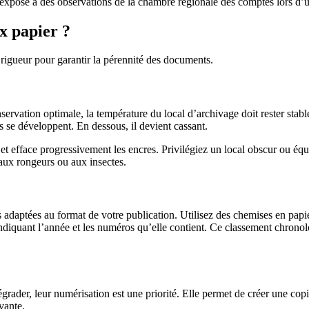
’expose à des observations de la chambre régionale des comptes lors d’u
x papier ?
igueur pour garantir la pérennité des documents.
servation optimale, la température du local d’archivage doit rester stab
es se développent. En dessous, il devient cassant.
r et efface progressivement les encres. Privilégiez un local obscur ou é
 aux rongeurs ou aux insectes.
 adaptées au format de votre publication. Utilisez des chemises en papie
 indiquant l’année et les numéros qu’elle contient. Ce classement chrono
der, leur numérisation est une priorité. Elle permet de créer une copi
vante.