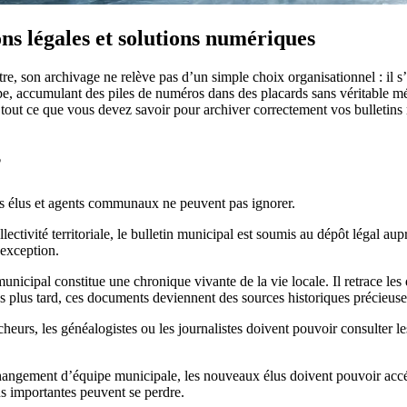
ns légales et solutions numériques
re, son archivage ne relève pas d’un simple choix organisationnel : il s
ape, accumulant des piles de numéros dans des placards sans véritable m
sur tout ce que vous devez savoir pour archiver correctement vos bulleti
?
es élus et agents communaux ne peuvent pas ignorer.
lectivité territoriale, le bulletin municipal est soumis au dépôt légal au
 exception.
municipal constitue une chronique vivante de la vie locale. Il retrace le
ns plus tard, ces documents deviennent des sources historiques précieuse
rcheurs, les généalogistes ou les journalistes doivent pouvoir consulter l
hangement d’équipe municipale, les nouveaux élus doivent pouvoir acc
ns importantes peuvent se perdre.