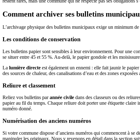
restent rares, mais une commune qui ne respecte pas ses obligations s
Comment archiver ses bulletins municipau
L’archivage physique des bulletins municipaux exige un minimum de r
Les conditions de conservation
Les bulletins papier sont sensibles à leur environnement. Pour une con
se situer entre 45 et 55 %. Au-delà, le papier gondole et les moisissur
La
lumière directe
est également un ennemi : elle fait jaunir le papie
des sources de chaleur, des canalisations d’eau et des zones exposées
Reliure et classement
Reliez vos bulletins par
année civile
dans des classeurs ou des reliures
papier au fil du temps. Chaque reliure doit porter une étiquette claire
numéro donné.
Numérisation des anciens numéros
Si votre commune dispose d’anciens numéros qui commencent à se dégra
manipuler les originaux. Nous y revenons en détail dans la section sui