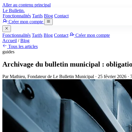
Aller au contenu principal
Le Bulletin.
Fonctionnalités
Tarifs
Blog
Contact
Créer mon compte
Fonctionnalités
Tarifs
Blog
Contact
Créer mon compte
Accueil
/
Blog
Tous les articles
guides
Archivage du bulletin municipal : obligati
Par
Mathieu
, Fondateur de Le Bulletin Municipal
·
25 février 2026
· 