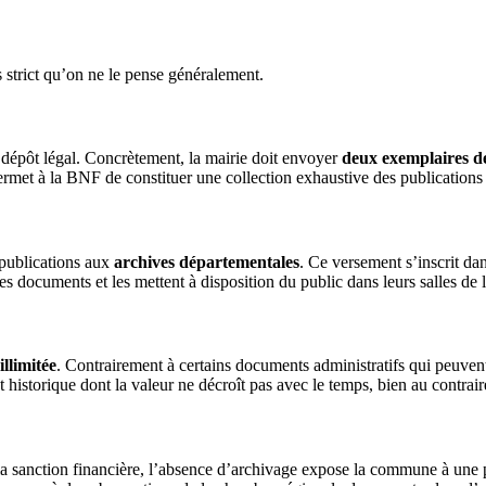
s strict qu’on ne le pense généralement.
au dépôt légal. Concrètement, la mairie doit envoyer
deux exemplaires 
permet à la BNF de constituer une collection exhaustive des publications
 publications aux
archives départementales
. Ce versement s’inscrit d
 documents et les mettent à disposition du public dans leurs salles de l
llimitée
. Contrairement à certains documents administratifs qui peuvent ê
storique dont la valeur ne décroît pas avec le temps, bien au contrair
la sanction financière, l’absence d’archivage expose la commune à une 